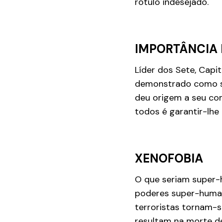
rótulo indesejado.
IMPORTÂNCIA 
Líder dos Sete, Capi
demonstrado como su
deu origem a seu co
todos é garantir-lhe 
XENOFOBIA
O que seriam super-h
poderes super-humano
terroristas tornam-s
resultam na morte d