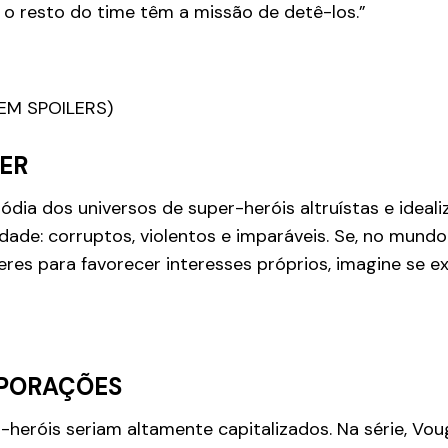
 e o resto do time têm a missão de detê-los.”
EM SPOILERS)
ER
ódia dos universos de super-heróis altruístas e ideal
ade: corruptos, violentos e imparáveis. Se, no mundo r
es para favorecer interesses próprios, imagine se ex
PORAÇÕES
-heróis seriam altamente capitalizados. Na série, Vou