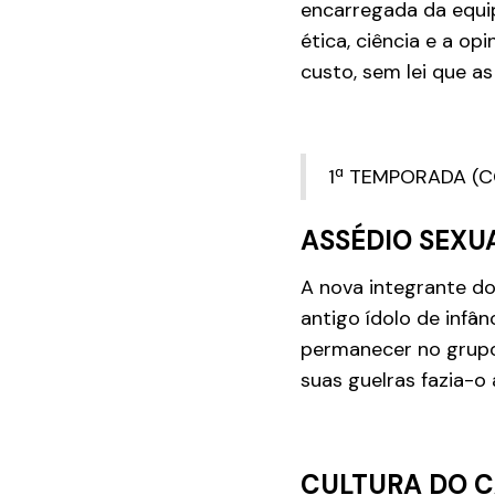
encarregada da equip
ética, ciência e a op
custo, sem lei que a
1ª TEMPORADA (C
ASSÉDIO SEXU
A nova integrante do
antigo ídolo de infân
permanecer no grupo
suas guelras fazia-o
CULTURA DO 