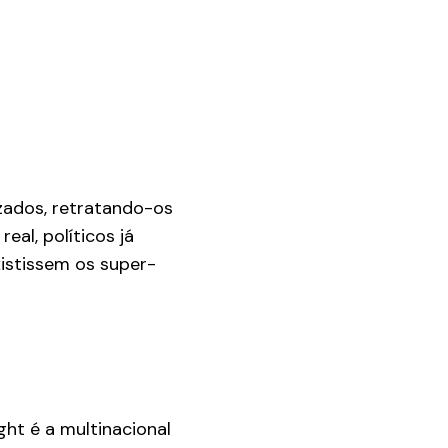
izados, retratando-os
eal, políticos já
istissem os super-
ght é a multinacional