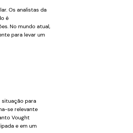
r. Os analistas da
do é
ões. No mundo atual,
iente para levar um
a situação para
na-se relevante
uanto Vought
otipada e em um