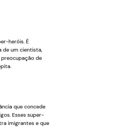
er-heróis. É
 de um cientista,
a preocupação de
pita.
tância que concede
igos. Esses super-
tra imigrantes e que