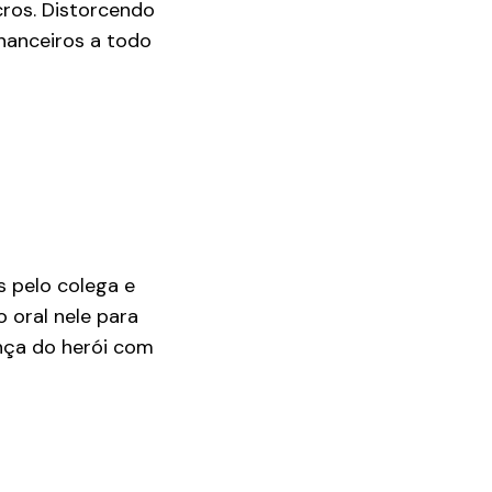
cros. Distorcendo
inanceiros a todo
s pelo colega e
o oral nele para
nça do herói com