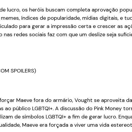
e lucro, os heróis buscam completa aprovação popula
emes, índices de popularidade, mídias digitais, e tu
culado para gerar a impressão certa e crescer as aç
o nas redes sociais faz com que um deslize seja sufic
COM SPOILERS)
forçar Maeve fora do armário, Vought se aproveita d
s ao público LGBTQI+. A discussão do Pink Money tor
lizam de símbolos LGBTQI+ a fim de gerar lucro. Enq
xualidade, Maeve era forçada a viver uma vida estere