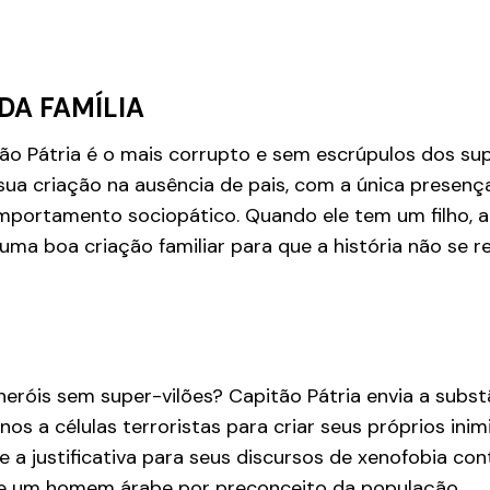
DA FAMÍLIA
tão Pátria é o mais corrupto e sem escrúpulos dos sup
a criação na ausência de pais, com a única presença
mportamento sociopático. Quando ele tem um filho, 
uma boa criação familiar para que a história não se re
eróis sem super-vilões? Capitão Pátria envia a subs
s a células terroristas para criar seus próprios inim
e a justificativa para seus discursos de xenofobia con
e um homem árabe por preconceito da população.