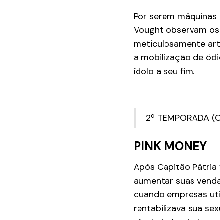
Por serem máquinas d
Vought observam os m
meticulosamente arti
a mobilização de ódi
ídolo a seu fim.
2ª TEMPORADA (
PINK MONEY
Após Capitão Pátria 
aumentar suas venda
quando empresas uti
rentabilizava sua se