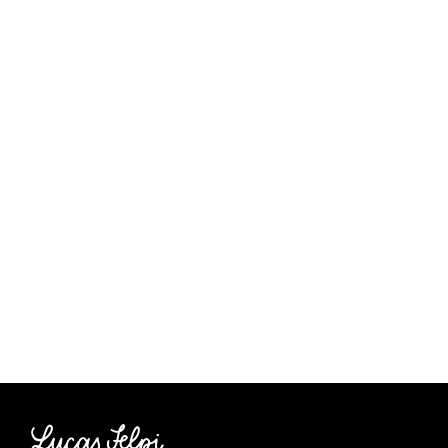
Como usar
Homem-
Aranha na
redação
POR
LUCAS FELPI